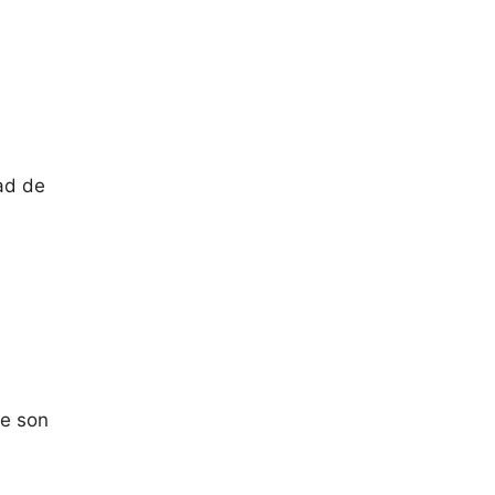
,
dad de
ue son