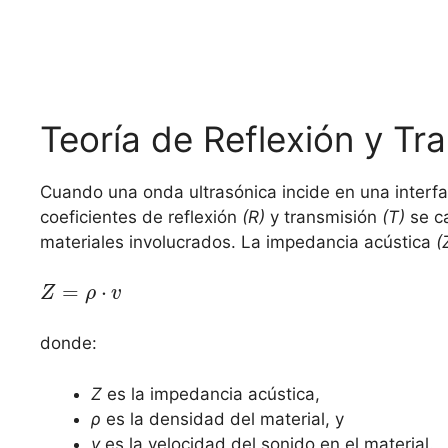
Teoría de Reflexión y Tr
Cuando una onda ultrasónica incide en una interfaz
coeficientes de reflexión
(R)
y transmisión
(T)
se ca
materiales involucrados. La impedancia acústica
(
=
⋅
Z
ρ
v
donde:
Z
es la impedancia acústica,
ρ
es la densidad del material, y
v
es la velocidad del sonido en el material.