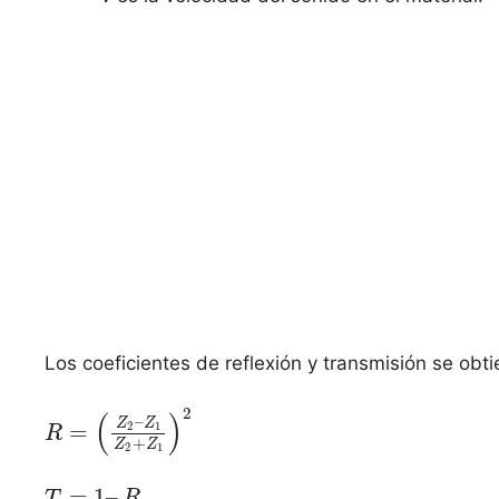
Los coeficientes de reflexión y transmisión se obti
2
(
)
–
Z
Z
=
2
1
R
+
Z
Z
2
1
=
1
–