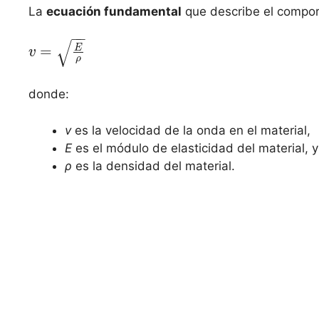
La
ecuación fundamental
que describe el compor
−
−
√
E
=
v
ρ
donde:
v
es la velocidad de la onda en el material,
E
es el módulo de elasticidad del material, y
ρ
es la densidad del material.